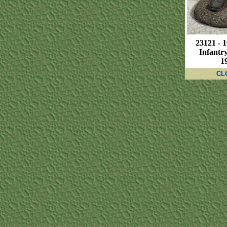
23121 - 
Infantr
1
CL