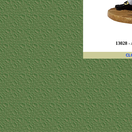
13028 - 
CL