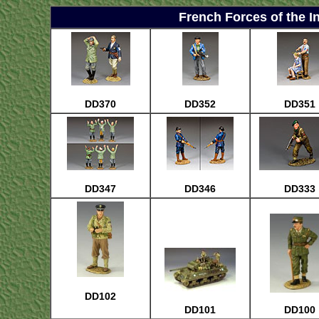
French Forces of the I
DD370
DD352
DD351
DD347
DD346
DD333
DD102
DD101
DD100