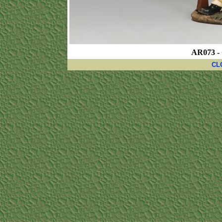
AR073 -
CL