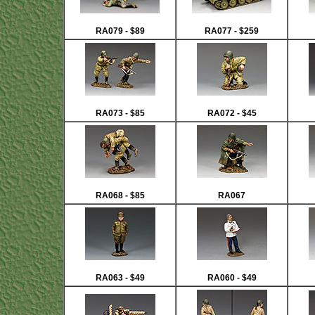
RA079 - $89
RA077 - $259
RA073 - $85
RA072 - $45
RA068 - $85
RA067
RA063 - $49
RA060 - $49