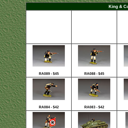
King & C
RA089 - $45
RA088 - $45
RA084 - $42
RA083 - $42