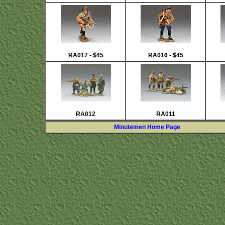
RA017 - $45
RA016 - $45
RA012
RA011
Minutemen Home Page